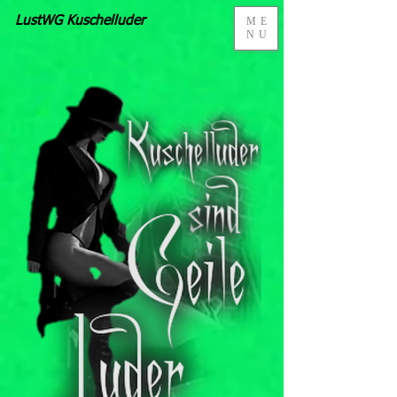
LustWG Kuschelluder
ME
NU