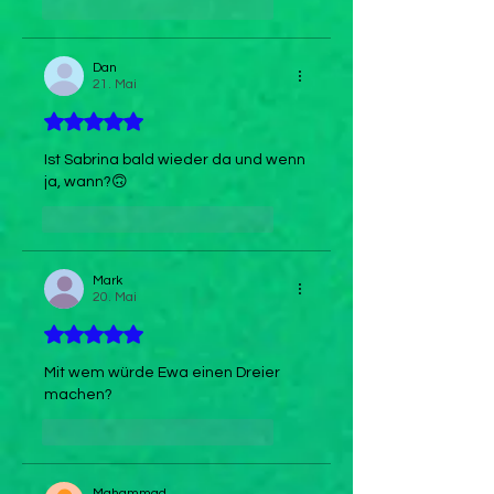
Gefällt mir
Antworten
Dan
21. Mai
Mit 5 von 5 Sternen bewertet.
Ist Sabrina bald wieder da und wenn 
ja, wann?🙃
Gefällt mir
Antworten
Mark
20. Mai
Mit 5 von 5 Sternen bewertet.
Mit wem würde Ewa einen Dreier 
machen?
Gefällt mir
Antworten
Mahammad