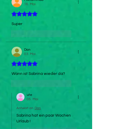
16. Mai
Mit 5 von 5 Sternen bewertet.
Super
Gefällt mir
Antworten
Dan
03. Mai
Mit 5 von 5 Sternen bewertet.
Wann ist Sabrina wieder da?
Gefällt mir
Antworten
ute
05. Mai
Antwort an
Dan
Sabrina hat ein paar Wochen 
Urlaub ! 